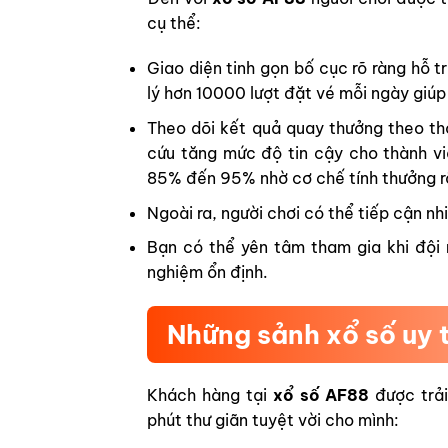
cụ thể:
Giao diện tinh gọn bố cục rõ ràng hỗ 
lý hơn 10000 lượt đặt vé mỗi ngày giúp
Theo dõi kết quả quay thưởng theo thời
cứu tăng mức độ tin cậy cho thành vi
85% đến 95% nhờ cơ chế tính thưởng r
Ngoài ra, người chơi có thể tiếp cận nhi
Bạn có thể yên tâm tham gia khi đội n
nghiệm ổn định.
Những sảnh xổ số uy t
Khách hàng tại
xổ số AF88
được trả
phút thư giãn tuyệt vời cho mình: