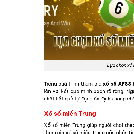
Lựa chọn xổ 
Trong quá trình tham gia
xổ số AF88
h
lần với kết quả minh bạch rõ ràng. Ng
nhật kết quả tự động ổn định không ch
Xổ số miền Trung
Xổ số miền Trung giúp người chơi theo
tham gia xổ số miền Trung cần phân tíc