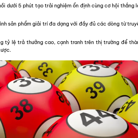
ồi dưới 5 phút tạo trải nghiệm ổn định cùng cơ hội thắng l
nh sản phẩm giải trí đa dạng với đầy đủ các dòng từ truy
 tỷ lệ trả thưởng cao, cạnh tranh trên thị trường để thà
cược.