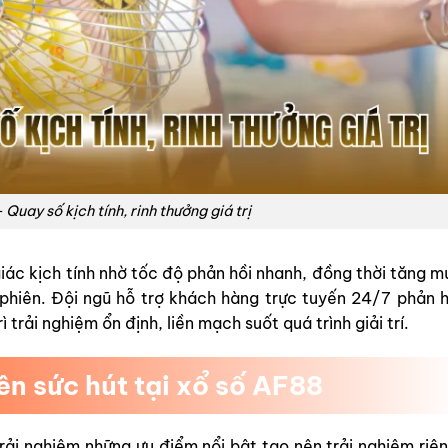
Quay số kịch tính, rinh thưởng giá trị
ác kịch tính nhờ tốc độ phản hồi nhanh, đồng thời tăng m
g phiên. Đội ngũ hỗ trợ khách hàng trực tuyến 24/7 phản h
 trải nghiệm ổn định, liền mạch suốt quá trình giải trí.
ên sức hút tại xổ số AF88
rải nghiệm những ưu điểm nổi bật tạo nên trải nghiệm riên