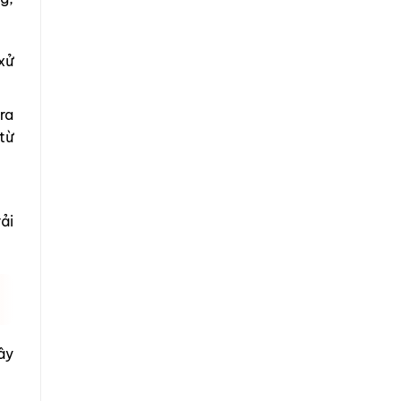
xử
ra
từ
ải
ây