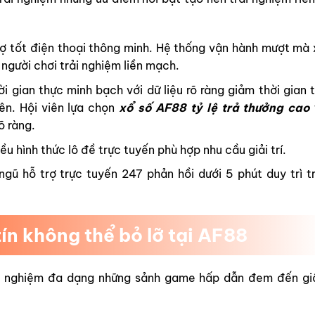
trợ tốt điện thoại thông minh. Hệ thống vận hành mượt mà 
 người chơi trải nghiệm liền mạch.
 gian thực minh bạch với dữ liệu rõ ràng giảm thời gian t
ên. Hội viên lựa chọn
xổ số AF88 tỷ lệ trả thưởng cao
õ ràng.
ều hình thức lô đề trực tuyến phù hợp nhu cầu giải trí.
gũ hỗ trợ trực tuyến 247 phản hồi dưới 5 phút duy trì tr
ín không thể bỏ lỡ tại AF88
i nghiệm đa dạng những sảnh game hấp dẫn đem đến gi