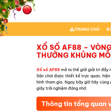
Bỏ
qua
nội
dung
TRANG CHỦ
B
XỔ SỐ AF88 – VÒNG
THƯỞNG KHỦNG MỖ
Xổ số AF88
mở ra thế giới giải trí đầ
Sân chơi được thiết kế trực quan, hiện 
hình tham gia. Ngay bây giờ hãy cùng
giây trải nghiệm đáng nhớ.
Thông tin tổng quan 