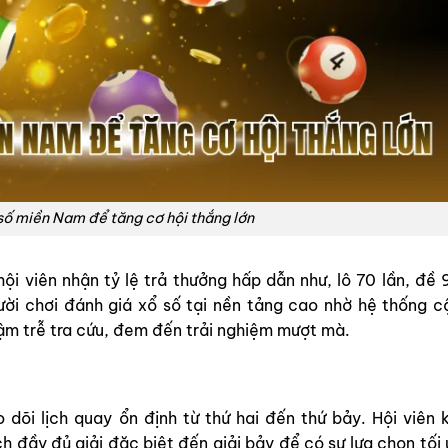
số miền Nam để tăng cơ hội thắng lớn
ội viên nhận tỷ lệ trả thưởng hấp dẫn như, lô 70 lần, đề 
ười chơi đánh giá xổ số tại nền tảng cao nhờ hệ thống c
ậm trễ tra cứu, đem đến trải nghiệm mượt mà.
 dõi lịch quay ổn định từ thứ hai đến thứ bảy. Hội viên k
h đầy đủ giải đặc biệt đến giải bảy để có sự lựa chọn tối 