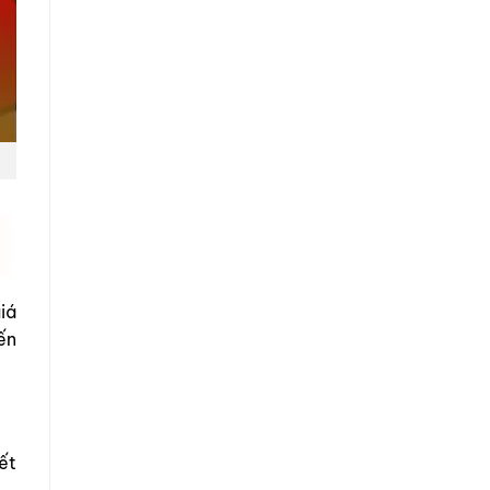
iá
ến
ết