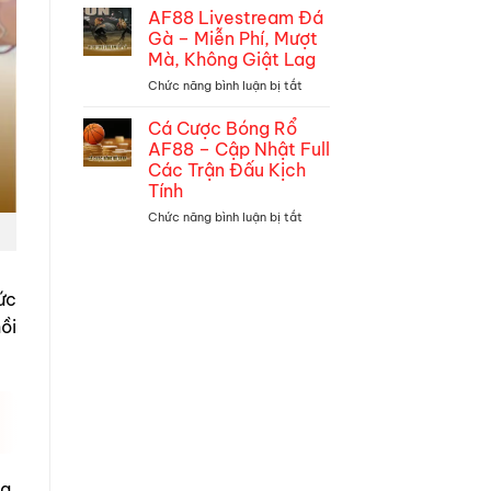
Bỏ
Game
AF88 Livestream Đá
Rào
Mới
Gà – Miễn Phí, Mượt
Cản
AF88
Mà, Không Giật Lag
Cá
–
Cược
ở
Chức năng bình luận bị tắt
Top
AF88
3
Livestream
Siêu
Cá Cược Bóng Rổ
Đá
Phẩm
AF88 – Cập Nhật Full
Gà
Hấp
Các Trận Đấu Kịch
–
Dẫn
Tính
Miễn
Đáng
Phí,
Thử
ở
Chức năng bình luận bị tắt
Mượt
Nhất
Cá
Mà,
Cược
Không
Bóng
Giật
Rổ
ức
Lag
AF88
ồi
–
Cập
Nhật
Full
Các
Trận
Đấu
Kịch
Tính
g,