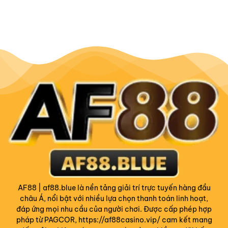
Miễn
Dẫn
Cược
Phí,
Đáng
Bóng
Mượt
Thử
Rổ
Mà,
Nhất
AF88
Không
–
Giật
Cập
Lag
Nhật
Full
Các
Trận
Đấu
Kịch
Tính
AF88 | af88.blue là nền tảng giải trí trực tuyến hàng đầu
châu Á, nổi bật với nhiều lựa chọn thanh toán linh hoạt,
đáp ứng mọi nhu cầu của người chơi. Được cấp phép hợp
pháp từ PAGCOR, https://af88casino.vip/ cam kết mang