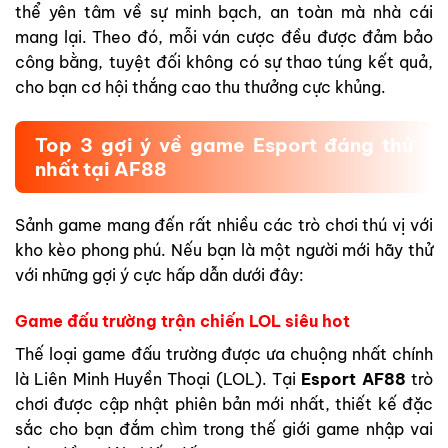
thể yên tâm về sự minh bạch, an toàn mà nhà cái
mang lại. Theo đó, mỗi ván cược đều được đảm bảo
công bằng, tuyệt đối không có sự thao túng kết quả,
cho bạn cơ hội thắng cao thu thưởng cực khủng.
Top 3 gợi ý về game Esport đáng thử
nhất tại AF88
Sảnh game mang đến rất nhiều các trò chơi thú vị với
kho kèo phong phú. Nếu bạn là một người mới hãy thử
với những gợi ý cực hấp dẫn dưới đây:
Game đấu trường trận chiến LOL siêu hot
Thế loại game đấu trường được ưa chuộng nhất chính
là Liên Minh Huyền Thoại (LOL). Tại
Esport AF88
trò
chơi được cập nhật phiên bản mới nhất, thiết kế đặc
sắc cho bạn đắm chìm trong thế giới game nhập vai