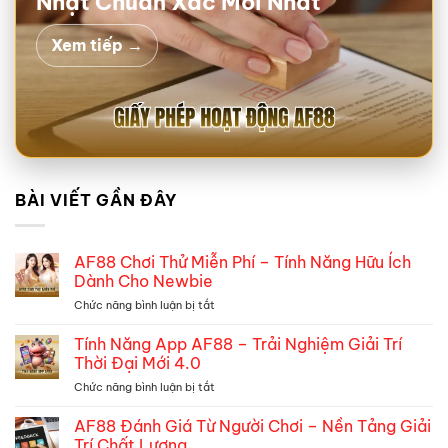
Nhật Chuẩn Xác Mới Nhất
Xem tiếp →
BÀI VIẾT GẦN ĐÂY
AF88 Chơi Thử Miễn Phí – Tính Năng Hữu Ích
Dành Cho Newbie
ở
Chức năng bình luận bị tắt
AF88
Chơi
Tính Năng App AF88 – Trải Nghiệm Giải Trí
Thử
Thời Đại Mới 4.0
Miễn
ở
Chức năng bình luận bị tắt
Phí
Tính
–
Năng
AF88 Đánh Giá Từ Người Chơi – Nền Tảng Giải
Tính
App
Năng
Trí Chất Lượng