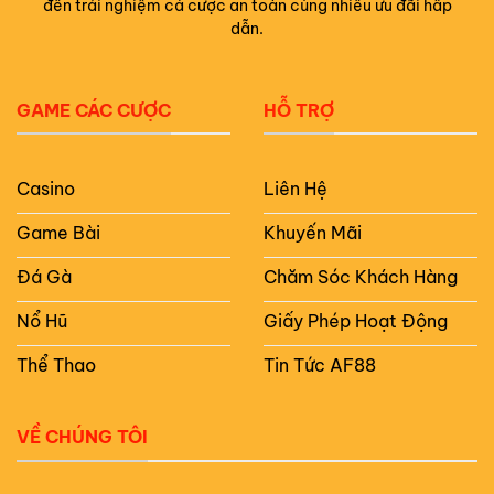
đến trải nghiệm cá cược an toàn cùng nhiều ưu đãi hấp
dẫn.
GAME CÁC CƯỢC
HỖ TRỢ
Casino
Liên Hệ
Game Bài
Khuyến Mãi
Đá Gà
Chăm Sóc Khách Hàng
Nổ Hũ
Giấy Phép Hoạt Động
Thể Thao
Tin Tức AF88
VỀ CHÚNG TÔI