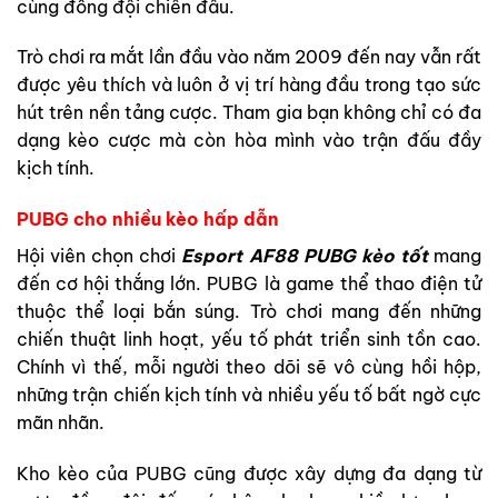
cùng đồng đội chiến đấu.
Trò chơi ra mắt lần đầu vào năm 2009 đến nay vẫn rất
được yêu thích và luôn ở vị trí hàng đầu trong tạo sức
hút trên nền tảng cược. Tham gia bạn không chỉ có đa
dạng kèo cược mà còn hòa mình vào trận đấu đầy
kịch tính.
PUBG cho nhiều kèo hấp dẫn
Hội viên chọn chơi
Esport AF88 PUBG kèo tốt
mang
đến cơ hội thắng lớn. PUBG là game thể thao điện tử
thuộc thể loại bắn súng. Trò chơi mang đến những
chiến thuật linh hoạt, yếu tố phát triển sinh tồn cao.
Chính vì thế, mỗi người theo dõi sẽ vô cùng hồi hộp,
những trận chiến kịch tính và nhiều yếu tố bất ngờ cực
mãn nhãn.
Kho kèo của PUBG cũng được xây dựng đa dạng từ