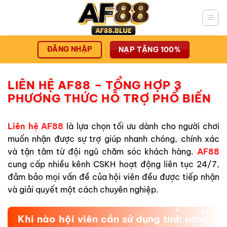
Bỏ
qua
nội
dung
ĐĂNG NHẬP
NẠP TẶNG 100%
LIÊN HỆ AF88 – TỔNG HỢP 3
PHƯƠNG THỨC HỖ TRỢ PHỔ BIẾN
Liên hệ AF88
là lựa chọn tối ưu dành cho người chơi
muốn nhận được sự trợ giúp nhanh chóng, chính xác
và tận tâm từ đội ngũ chăm sóc khách hàng.
AF88
cung cấp nhiều kênh CSKH hoạt động liên tục 24/7,
đảm bảo mọi vấn đề của hội viên đều được tiếp nhận
và giải quyết một cách chuyên nghiệp.
Khi nào hội viên cần sử dụng tính năng