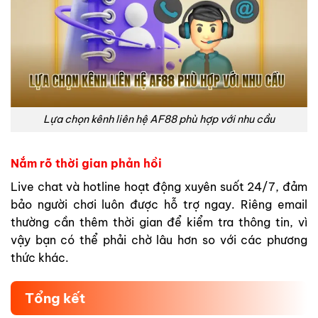
Lựa chọn kênh liên hệ AF88 phù hợp với nhu cầu
Nắm rõ thời gian phản hồi
Live chat và hotline hoạt động xuyên suốt 24/7, đảm
bảo người chơi luôn được hỗ trợ ngay. Riêng email
thường cần thêm thời gian để kiểm tra thông tin, vì
vậy bạn có thể phải chờ lâu hơn so với các phương
thức khác.
Tổng kết