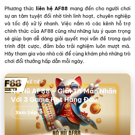
Phương thức
liên hệ AF88
mang đến cho người chơi
sự an tâm tuyệt đối nhờ tính linh hoạt, chuyên nghiệp
và tốc độ xử lý nhanh. Việc nắm rõ các kênh hỗ trợ
chính thức của AF88 cũng như những lưu ý quan trọng
sẽ giúp bạn dễ dàng giải quyết mọi vấn đề trong quá
trình đặt cược, đảm bảo trải nghiệm luôn mượt mà.
Hãy tham gia vào nhà cái để cùng khám phá những trò
chơi đổi thưởng hấp dẫn mỗi ngày.
TRANG KẾ TIẾP
Nổ Hũ AF88 – Giải Trí Mãn Nhãn
Với 3 Game Hot Hàng Đầu
Xem tiếp →