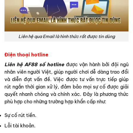
*
Liên hệ qua Email là hình thức rất được tin dùng
Điện thoại hotline
Liên hệ AF88 số hotline
được vận hành bởi đội ngũ
nhân viên người Việt, giúp người chơi dễ dàng trao đổi
và diễn đạt vấn đề. Việc được tư vấn trực tiếp giúp
rút ngắn thời gian xử lý, đảm bảo mọi sự cố được giải
quyết nhanh chóng và chính xác. Đây là phương thức
phù hợp cho những trường hợp khẩn cấp như:
Sự cố rút tiền.
Lỗi tài khoản.