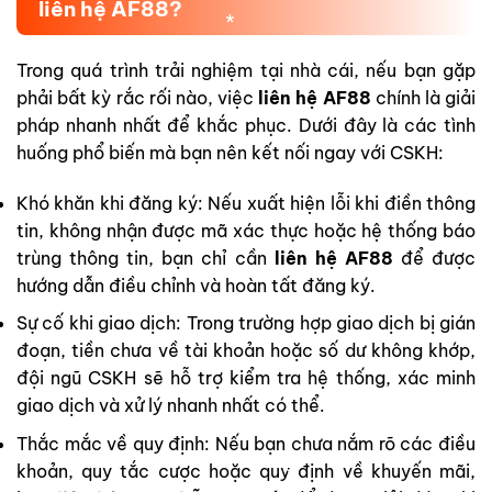
liên hệ AF88?
*
Trong quá trình trải nghiệm tại nhà cái, nếu bạn gặp
phải bất kỳ rắc rối nào, việc
liên hệ AF88
chính là giải
pháp nhanh nhất để khắc phục. Dưới đây là các tình
*
*
*
huống phổ biến mà bạn nên kết nối ngay với CSKH:
Khó khăn khi đăng ký: Nếu xuất hiện lỗi khi điền thông
tin, không nhận được mã xác thực hoặc hệ thống báo
*
trùng thông tin, bạn chỉ cần
liên hệ AF88
để được
hướng dẫn điều chỉnh và hoàn tất đăng ký.
Sự cố khi giao dịch: Trong trường hợp giao dịch bị gián
đoạn, tiền chưa về tài khoản hoặc số dư không khớp,
đội ngũ CSKH sẽ hỗ trợ kiểm tra hệ thống, xác minh
giao dịch và xử lý nhanh nhất có thể.
Thắc mắc về quy định: Nếu bạn chưa nắm rõ các điều
khoản, quy tắc cược hoặc quy định về khuyến mãi,