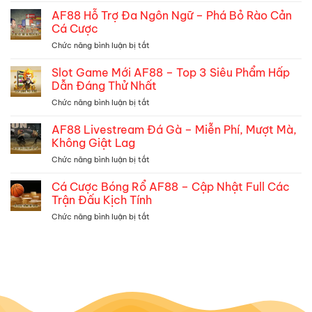
Chơi
Đại
Đua
AF88 Hỗ Trợ Đa Ngôn Ngữ – Phá Bỏ Rào Cản
–
Mới
Ngựa
Nền
Cá Cược
4.0
AF88
Tảng
ở
Chức năng bình luận bị tắt
–
Giải
AF88
Đặt
Trí
Hỗ
Slot Game Mới AF88 – Top 3 Siêu Phẩm Hấp
Cược
Chất
Trợ
Kịch
Dẫn Đáng Thử Nhất
Lượng
Đa
Tính
ở
Chức năng bình luận bị tắt
Ngôn
Với
Slot
Ngữ
Odds
Game
AF88 Livestream Đá Gà – Miễn Phí, Mượt Mà,
–
Tới
Mới
Phá
Không Giật Lag
0,92
AF88
Bỏ
ở
Chức năng bình luận bị tắt
–
Rào
AF88
Top
Cản
Livestream
Cá Cược Bóng Rổ AF88 – Cập Nhật Full Các
3
Cá
Đá
Siêu
Trận Đấu Kịch Tính
Cược
Gà
Phẩm
ở
Chức năng bình luận bị tắt
–
Hấp
Cá
Miễn
Dẫn
Cược
Phí,
Đáng
Bóng
Mượt
Thử
Rổ
Mà,
Nhất
AF88
Không
–
Giật
Cập
Lag
Nhật