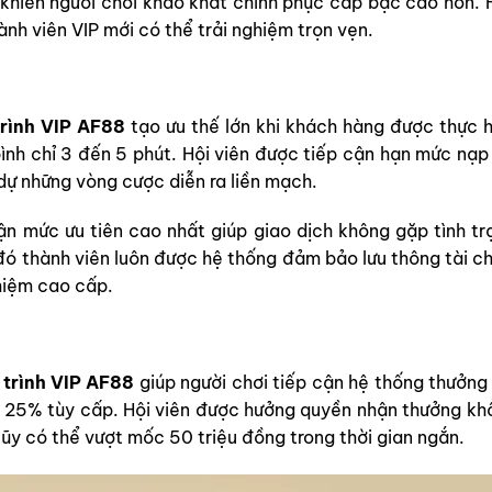
khiến người chơi khao khát chinh phục cấp bậc cao hơn. 
ành viên VIP mới có thể trải nghiệm trọn vẹn.
rình VIP AF88
tạo ưu thế lớn khi khách hàng được thực h
 bình chỉ 3 đến 5 phút. Hội viên được tiếp cận hạn mức nạp
 dự những vòng cược diễn ra liền mạch.
hận mức ưu tiên cao nhất giúp giao dịch không gặp tình tr
ó thành viên luôn được hệ thống đảm bảo lưu thông tài ch
ghiệm cao cấp.
 trình VIP AF88
giúp người chơi tiếp cận hệ thống thưởng
n 25% tùy cấp. Hội viên được hưởng quyền nhận thưởng kh
h lũy có thể vượt mốc 50 triệu đồng trong thời gian ngắn.