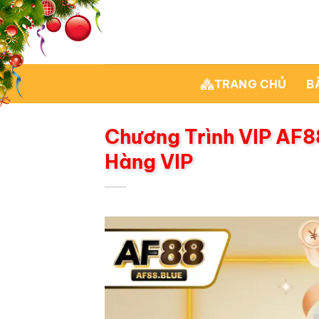
Bỏ
qua
nội
dung
TRANG CHỦ
B
Chương Trình VIP AF8
Hàng VIP