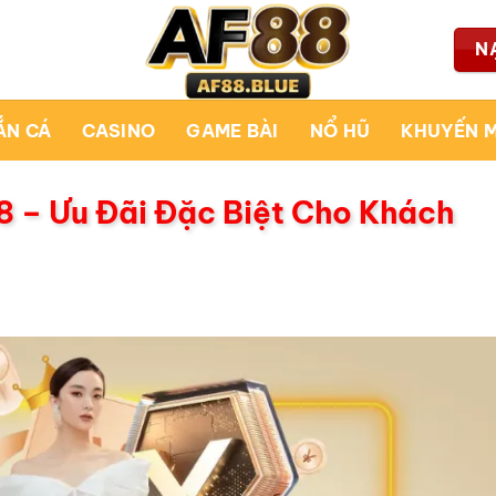
N
ẮN CÁ
CASINO
GAME BÀI
NỔ HŨ
KHUYẾN M
8 – Ưu Đãi Đặc Biệt Cho Khách