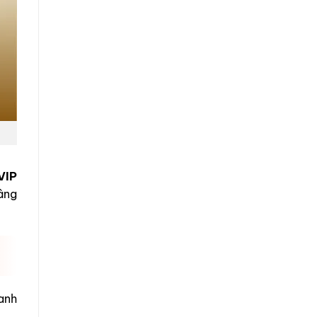
Đấu
Kịch
Tính
VIP
âng
anh