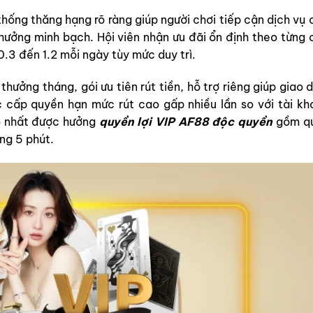
ống thăng hạng rõ ràng giúp người chơi tiếp cận dịch vụ 
thưởng minh bạch. Hội viên nhận ưu đãi ổn định theo từng 
0.3 đến 1.2 mỗi ngày tùy mức duy trì.
hưởng tháng, gói ưu tiên rút tiền, hỗ trợ riêng giúp giao 
c cấp quyền hạn mức rút cao gấp nhiều lần so với tài kh
o nhất được hưởng
quyền lợi VIP AF88 độc quyền
gồm q
òng 5 phút.