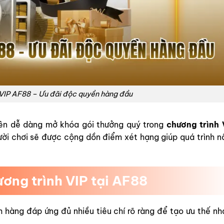
 VIP AF88 – Ưu đãi độc quyền hàng đầu
 viên dễ dàng mở khóa gói thưởng quý trong
chương trình 
ời chơi sẽ được cộng dồn điểm xét hạng giúp quá trình n
ương trình VIP tại AF88
 hàng đáp ứng đủ nhiều tiêu chí rõ ràng để tạo ưu thế nh