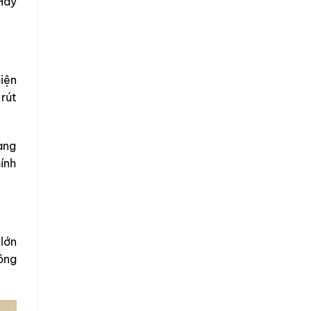
Hãy
iện
 rút
ạng
ính
 lớn
ông