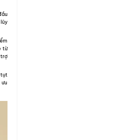
đầu
 lũy
iểm
 từ
trợ
 tụt
 ưu