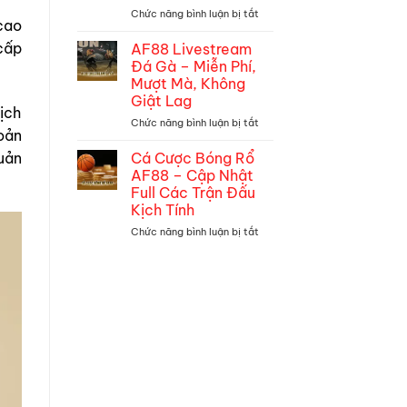
–
0,92
ở
Chức năng bình luận bị tắt
cao
Phá
Slot
Bỏ
Game
cấp
AF88 Livestream
Rào
Mới
Đá Gà – Miễn Phí,
Cản
AF88
Mượt Mà, Không
Cá
–
Giật Lag
Cược
Top
dịch
3
ở
Chức năng bình luận bị tắt
oản
Siêu
AF88
Phẩm
Livestream
Cá Cược Bóng Rổ
uản
Hấp
Đá
AF88 – Cập Nhật
Dẫn
Gà
Full Các Trận Đấu
Đáng
–
Kịch Tính
Thử
Miễn
Nhất
Phí,
ở
Chức năng bình luận bị tắt
Mượt
Cá
Mà,
Cược
Không
Bóng
Giật
Rổ
Lag
AF88
–
Cập
Nhật
Full
Các
Trận