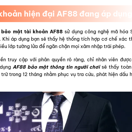
 khoản hiện đại AF88 đang áp dụn
c
bảo mật tài khoản AF88
sử dụng công nghệ mã hóa 
i. Khi áp dụng bạn sẽ thấy hệ thống tích hợp cơ chế xác t
hiều lớp tường lửa để ngăn chặn mọi xâm nhập trái phép.
ền truy cập với phân quyền rõ ràng, chỉ nhân viên được
 dụng
AF88 bảo mật thông tin người chơi
sẽ thấy toàn
 trữ trong 12 tháng nhằm phục vụ tra cứu, phát hiện dấu h