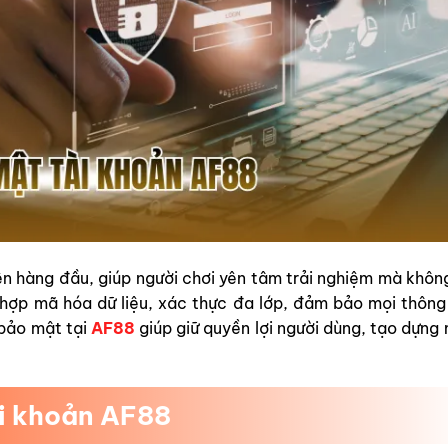
iên hàng đầu, giúp người chơi yên tâm trải nghiệm mà khôn
t hợp mã hóa dữ liệu, xác thực đa lớp, đảm bảo mọi thông 
 bảo mật tại
AF88
giúp giữ quyền lợi người dùng, tạo dựng
ài khoản AF88