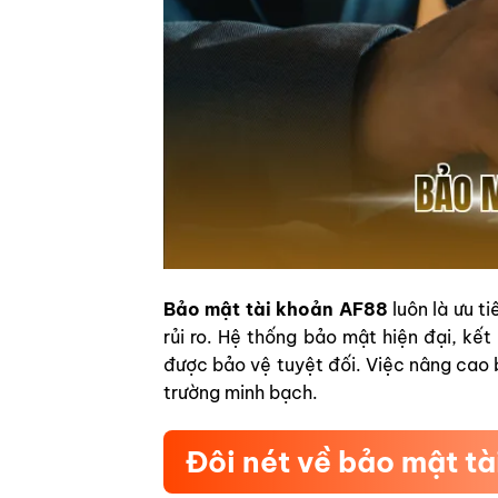
Bảo mật tài khoản AF88
luôn là ưu t
rủi ro. Hệ thống bảo mật hiện đại, kế
được bảo vệ tuyệt đối. Việc nâng cao
trường minh bạch.
Đôi nét về bảo mật t