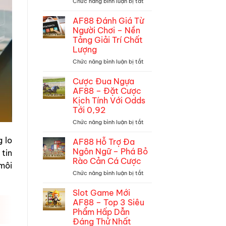
ở
Chức năng bình luận bị tắt
Năng
Tính
Hữu
Năng
AF88 Đánh Giá Từ
Ích
App
Người Chơi – Nền
Dành
AF88
Tảng Giải Trí Chất
Cho
–
Lượng
Newbie
Trải
Nghiệm
ở
Chức năng bình luận bị tắt
Giải
AF88
Trí
Đánh
Cược Đua Ngựa
Thời
Giá
AF88 – Đặt Cược
Đại
Từ
Kịch Tính Với Odds
Mới
Người
Tới 0,92
4.0
Chơi
–
ở
Chức năng bình luận bị tắt
Nền
Cược
Tảng
Đua
g lo
AF88 Hỗ Trợ Đa
Giải
Ngựa
Ngôn Ngữ – Phá Bỏ
tin
Trí
AF88
Rào Cản Cá Cược
Chất
 môi
–
Lượng
ở
Chức năng bình luận bị tắt
Đặt
AF88
Cược
Hỗ
Kịch
Slot Game Mới
Trợ
Tính
AF88 – Top 3 Siêu
Đa
Với
Phẩm Hấp Dẫn
Ngôn
Odds
Đáng Thử Nhất
Ngữ
Tới