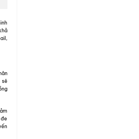
minh
khả
il,
hân
 sẽ
ồng
đảm
 đe
yến