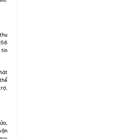
thu
256
 tin
phát
thể
rợ,
ửa,
vận
quy