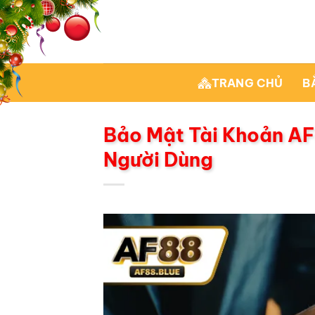
Bỏ
qua
nội
dung
TRANG CHỦ
B
Bảo Mật Tài Khoản AF
Người Dùng