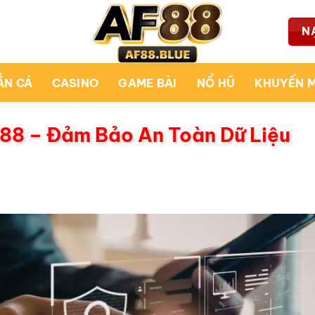
N
ẮN CÁ
CASINO
GAME BÀI
NỔ HŨ
KHUYẾN M
88 – Đảm Bảo An Toàn Dữ Liệu