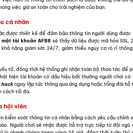
trong việc giữ an toàn cho trải nghiệm của bạn.
iệu cá nhân
nhân được thiết kế để đảm bảo thông tin người dùng được 
 mật tài khoản AF88
sẽ thấy dữ liệu được mã hóa SSL 
ới khả năng giám sát 24/7, giảm thiểu nguy cơ rò rỉ thông
 yếu tố, đồng thời hệ thống ghi nhận toàn bộ thao tác để 
phát hiện tài khoản có dấu hiệu bất thường người chơi có 
ị hack
ngay lập tức thông qua ứng dụng hoặc tổng đài hỗ t
n cách tối đa.
 hội viên
ền kiểm soát thông tin cá nhân bằng cách yêu cầu chỉnh s
nào. Người chơi sẽ nhận được hỗ trợ trực tiếp từ đội ngũ 
 lý nhanh chóng trong vòng 24 giờ, đồng thời tuân thủ 