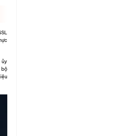
g
SSL
hực
 ủy
 bộ
iệu