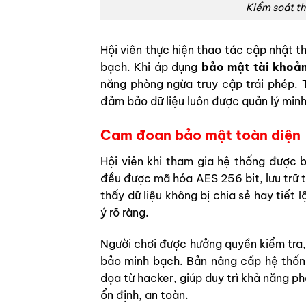
Kiểm soát th
Hội viên thực hiện thao tác cập nhật th
bạch. Khi áp dụng
bảo mật tài kho
năng phòng ngừa truy cập trái phép. T
đảm bảo dữ liệu luôn được quản lý min
Cam đoan bảo mật toàn diện
Hội viên khi tham gia hệ thống được 
đều được mã hóa AES 256 bit, lưu trữ 
thấy dữ liệu không bị chia sẻ hay tiết
ý rõ ràng.
Người chơi được hưởng quyền kiểm tra,
bảo minh bạch. Bản nâng cấp hệ thốn
dọa từ hacker, giúp duy trì khả năng 
ổn định, an toàn.